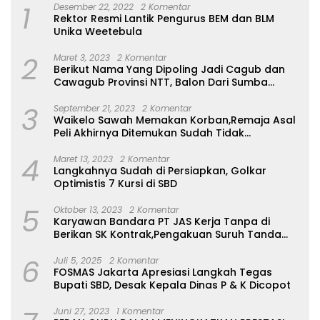
1
Desember 22, 2022
2 Komentar
Rektor Resmi Lantik Pengurus BEM dan BLM
Unika Weetebula
2
Maret 3, 2023
2 Komentar
Berikut Nama Yang Dipoling Jadi Cagub dan
Cawagub Provinsi NTT, Balon Dari Sumba
Belum Ada
3
September 21, 2023
2 Komentar
Waikelo Sawah Memakan Korban,Remaja Asal
Peli Akhirnya Ditemukan Sudah Tidak
Bernyawa
4
Maret 13, 2023
2 Komentar
Langkahnya Sudah di Persiapkan, Golkar
Optimistis 7 Kursi di SBD
5
Oktober 13, 2023
2 Komentar
Karyawan Bandara PT JAS Kerja Tanpa di
Berikan SK Kontrak,Pengakuan Suruh Tanda
Tangan Tanpa di Bacakan Isinya
6
Juli 5, 2025
2 Komentar
FOSMAS Jakarta Apresiasi Langkah Tegas
Bupati SBD, Desak Kepala Dinas P & K Dicopot
Juni 27, 2023
1 Komentar