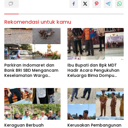
Rekomendasi untuk kamu
Parkiran Indomaret dan
Ibu Bupati dan Bpk MDT
Bank BRI SBD Mengancam
Hadir Acara Pengukuhan
Keselamatan Warga
Keluarga Bima Dompu
Dalam Perjalanan Akan
Tingkatkan
Makan Korban:Dians
Silaturahmi,Digelar di
Perhubungan dan
Gedung Fortuna
Satlantas Didesak
Radamata.
Bertindak Tegas!
Keraguan Berbuah
Kerusakan Pembangunan