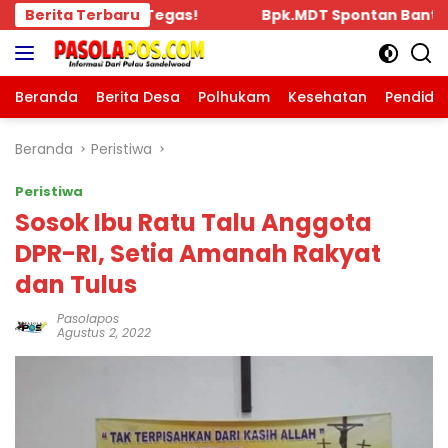
Langsung
ontan Bantu Rp.10 Juta, Kepada Pengurus KKBD Seluruh W
Berita Terbaru
ke
konten
Beranda
Berita Desa
Polhukam
Kesehatan
Pendidi
Beranda
Peristiwa
Peristiwa
Sosok Ibu Ratu Talu Anggota
DPR-RI, Setia Amanah Rakyat
dan Tulus
Pasolapos
Agustus 2, 2022