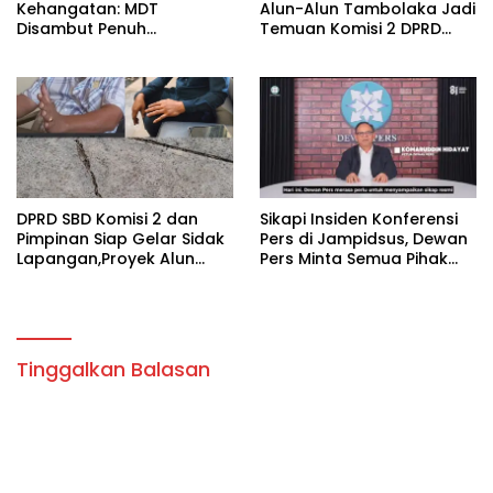
Kehangatan: MDT
Alun-Alun Tambolaka Jadi
Disambut Penuh
Temuan Komisi 2 DPRD
Kekeluargaan Saat
SBD, Kadis PU Siap Perbaiki.
Silaturahmi ke Tokoh
Kecamatan Palla, Ama
Aris Weekaredi
DPRD SBD Komisi 2 dan
Sikapi Insiden Konferensi
Pimpinan Siap Gelar Sidak
Pers di Jampidsus, Dewan
Lapangan,Proyek Alun
Pers Minta Semua Pihak
Alun Tambolaka.
Hormati Kerja Jurnalistik
Tinggalkan Balasan