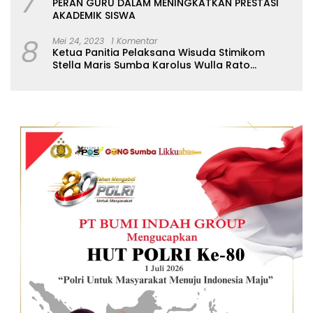
7
PERAN GURU DALAM MENINGKATKAN PRESTASI
AKADEMIK SISWA
8
Mei 24, 2023
1 Komentar
Ketua Panitia Pelaksana Wisuda Stimikom
Stella Maris Sumba Karolus Wulla Rato
S.KM.,MM. Pertegas Batas Pendaftaran Wisuda