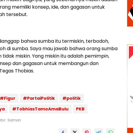
ang memiliki konsep, ide, dan gagasan untuk
h tersebut.
 dianggap bahwa sumba itu termiskin, terbodoh,
oh di sumba. Saya mau jawab bahwa orang sumba
n tidak miskin. Yang miskin itu adalah pemimpin,
 konsep dan gagasan untuk membangun dan
Tegas Thobias.
#Figur
#PartaiPolitik
#politik
ya
#TobhiasTamoAmaBulu
PKB
itor: Salman