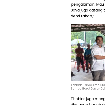
pengalaman. Mau r
Saya juga datang t
demi tahap,”.
Tobhias Tamo Ama Bulu
Sumba Barat Daya.(Dok
Thobias juga meng
dianggap bodoh da