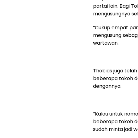
partai lain. Bagi 
mengusungnya seba
“Cukup empat part
mengusung sebaga
wartawan.
Thobias juga tela
beberapa tokoh da
dengannya.
“Kalau untuk nom
beberapa tokoh da
sudah minta jadi wak