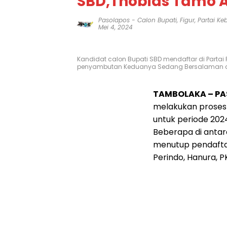
SBD,Thobias Tamo 
Pasolapos
-
Calon Bupati
,
Figur
,
Partai K
Mei 4, 2024
Kandidat calon Bupati SBD mendaftar di Partai P
penyambutan Keduanya Sedang Bersalaman d
TAMBOLAKA – P
melakukan proses 
untuk periode 202
Beberapa di antara
menutup pendaftara
Perindo, Hanura, 