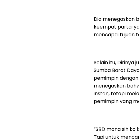
Dia menegaskan b
keempat partai ya
mencapai tujuan t
Selain itu, Diriny
Sumba Barat Day
pemimpin dengan v
menegaskan bahwa
instan, tetapi mel
pemimpin yang me
“SBD mana sih ko k
Tapi untuk mencap