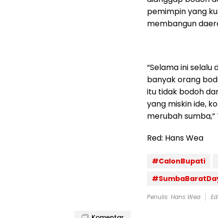
pemimpin yang kur
membangun daera
“Selama ini selalu
banyak orang bod
itu tidak bodoh da
yang miskin ide,
merubah sumba,” 
Red: Hans Wea
#CalonBupati
#SumbaBaratDa
Penulis: Hans Wea
Ed
Komentar