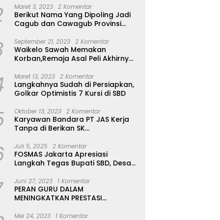
2
Maret 3, 2023
2 Komentar
Berikut Nama Yang Dipoling Jadi
Cagub dan Cawagub Provinsi
NTT, Balon Dari Sumba Belum Ada
3
September 21, 2023
2 Komentar
Waikelo Sawah Memakan
Korban,Remaja Asal Peli Akhirnya
Ditemukan Sudah Tidak Bernyawa
4
Maret 13, 2023
2 Komentar
Langkahnya Sudah di Persiapkan,
Golkar Optimistis 7 Kursi di SBD
5
Oktober 13, 2023
2 Komentar
Karyawan Bandara PT JAS Kerja
Tanpa di Berikan SK
Kontrak,Pengakuan Suruh Tanda
6
Tangan Tanpa di Bacakan Isinya
Juli 5, 2025
2 Komentar
FOSMAS Jakarta Apresiasi
Langkah Tegas Bupati SBD, Desak
Kepala Dinas P & K Dicopot
7
Juni 27, 2023
1 Komentar
PERAN GURU DALAM
MENINGKATKAN PRESTASI
AKADEMIK SISWA
Mei 24, 2023
1 Komentar