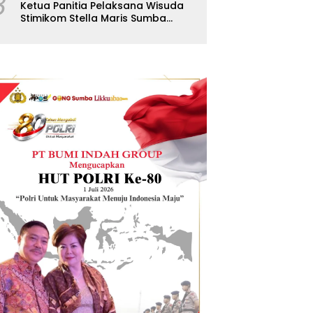
8
Ketua Panitia Pelaksana Wisuda
Stimikom Stella Maris Sumba
Karolus Wulla Rato S.KM.,MM.
Pertegas Batas Pendaftaran
Wisuda