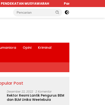
Parkiran Indomaret dan Bank BRI SBD Mengancam Kesel
tutup
umaniora
Opini
Kriminal
opular Post
Desember 22, 2022
2 Komentar
Rektor Resmi Lantik Pengurus BEM
dan BLM Unika Weetebula