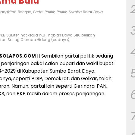
Ama Bulu
ebangkitan Bangsa
,
Partai Politik
,
Politik
,
Sumba Barat Daya
KB SBD,terlihat ketua PKB Thobias Dowa Lelu berikan
an Saling Ciuman Hidung (budaya).
ASOLAPOS.COM
|| Sembilan partai politik sedang
penjaringan bakal calon bupati dan wakil bupati
4-2029 di Kabupaten Sumba Barat Daya.
nya, seperti PDIP, Demokrat, dan Golkar, telah
n. Namun, partai lain seperti Gerindra, PAN,
PKS, dan PKB masih dalam proses penjaringan.