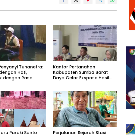
Kantor Pertanahan
Penyanyi Tunanetra:
Kabupaten Sumba Barat
dengan Hati,
Daya Gelar Ekspose Hasil
k dengan Rasa
Pembaruan Peta Zona Nilai
Tanah Tahun 2026
Perjalanan Sejarah Stasi
Baru Paroki Santo