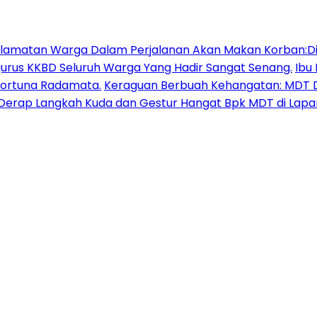
lamatan Warga Dalam Perjalanan Akan Makan Korban:Dia
urus KKBD Seluruh Warga Yang Hadir Sangat Senang.
Ibu
Fortuna Radamata.
Keraguan Berbuah Kehangatan: MDT D
erap Langkah Kuda dan Gestur Hangat Bpk MDT di Lapa