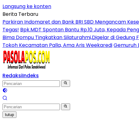
Langsung ke konten
Berita Terbaru
Parkiran Indomaret dan Bank BRI SBD Mengancam Kese
Tegas!
Bpk.MDT Spontan Bantu Rp.10 Juta, Kepada Peng
Bima Dompu Tingkatkan Silaturahmi,Digelar di Gedung 
Tokoh Kecamatan Palla, Ama Aris Weekaredi
Gemuruh D
Redaksi
Indeks
tutup