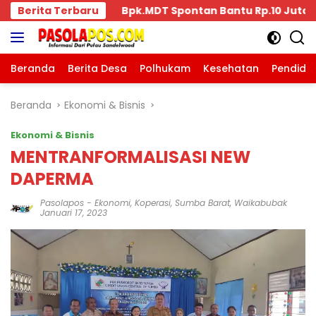
Langsung
antu Rp.10 Juta, Kepada Pengurus KKBD Seluruh Warga Ya
Berita Terbaru
ke
konten
Beranda
Berita Desa
Polhukam
Kesehatan
Pendidi
Beranda
Ekonomi & Bisnis
Ekonomi & Bisnis
MENTRANFORMALISASI NEW
DAPERMA
Pasolapos
-
Ekonomi
,
Koperasi
,
Sumba Barat
,
Waikabubak
Januari 17, 2023