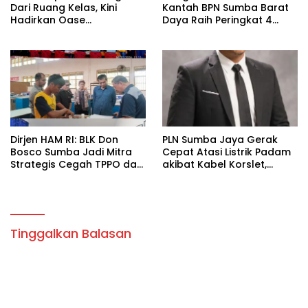
Dari Ruang Kelas, Kini
Kantah BPN Sumba Barat
Hadirkan Oase
Daya Raih Peringkat 4
Pemancingan Keluarga di
PNBP se-NTT
Limbu Watu
Dirjen HAM RI: BLK Don
PLN Sumba Jaya Gerak
Bosco Sumba Jadi Mitra
Cepat Atasi Listrik Padam
Strategis Cegah TPPO dan
akibat Kabel Korslet,
Tingkatkan Kesejahteraan
Kepala Ranting
Masyarakat”
Sampaikan Permohonan
Maaf
Tinggalkan Balasan