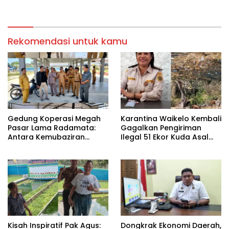
Sejak Dini
PROGRAM BERSERI SUMBA
BARAT
Rekomendasi untuk kamu
Gedung Koperasi Megah
Karantina Waikelo Kembali
Pasar Lama Radamata:
Gagalkan Pengiriman
Antara Kemubaziran
Ilegal 51 Ekor Kuda Asal
Anggaran dan Solusi Alih
Sumba Barat Daya.
Fungsi
Kisah Inspiratif Pak Agus:
Dongkrak Ekonomi Daerah,