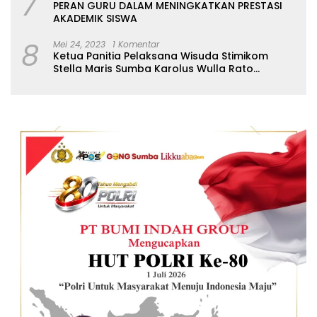
7
PERAN GURU DALAM MENINGKATKAN PRESTASI
AKADEMIK SISWA
8
Mei 24, 2023
1 Komentar
Ketua Panitia Pelaksana Wisuda Stimikom
Stella Maris Sumba Karolus Wulla Rato
S.KM.,MM. Pertegas Batas Pendaftaran Wisuda