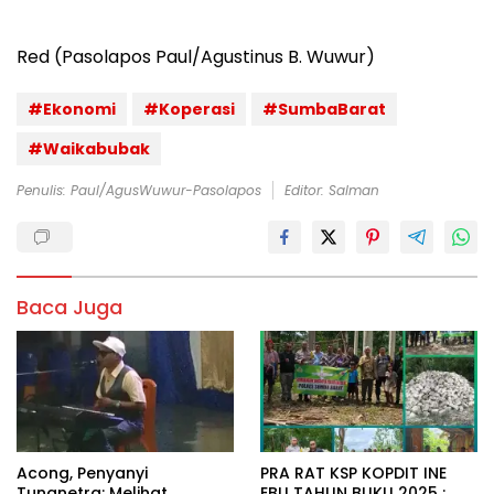
Red (Pasolapos Paul/Agustinus B. Wuwur)
#Ekonomi
#Koperasi
#SumbaBarat
#Waikabubak
Penulis: Paul/AgusWuwur-Pasolapos
Editor: Salman
Baca Juga
Acong, Penyanyi
PRA RAT KSP KOPDIT INE
Tunanetra: Melihat
EBU TAHUN BUKU 2025 :