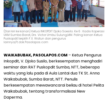
(Dari kiri ke kanan) Ketua INKOPDIT Djoko Soesilo. Ke 6 : Kadis Koperasi
UKM Sumba Barat, Drs. Victor Umbu Sulung,MM. Paling kanan Ketua
Puskopdit terpilih F.X. Watun dan pengurus
lainnya,Ft.dok.Pasolapos.com
WAIKABUBAK, PASOLAPOS.COM
– Ketua Pengurus
Inkopdit, V. Djoko Susilo, berkesempatan menghadiri
seminar dan RAT Puskopdit Sumba, NTT, beberapa
waktu yang lalu pada di Aula Lantai dua TK St. Anna
Waikabubak, Sumba Barat, NTT. Penulis
berkesempatan mewawancarai beliau di hotel Pelita
Waikabubak, tentang transformalisasi New
Daperma.