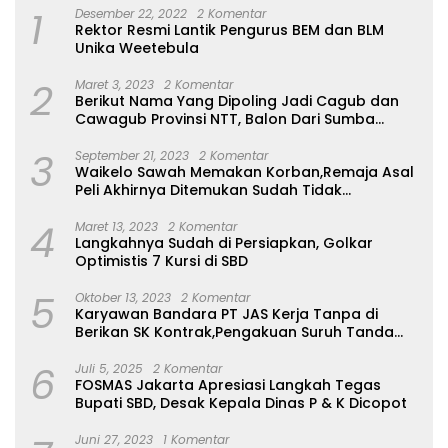
1
Desember 22, 2022
2 Komentar
Rektor Resmi Lantik Pengurus BEM dan BLM
Unika Weetebula
2
Maret 3, 2023
2 Komentar
Berikut Nama Yang Dipoling Jadi Cagub dan
Cawagub Provinsi NTT, Balon Dari Sumba
Belum Ada
3
September 21, 2023
2 Komentar
Waikelo Sawah Memakan Korban,Remaja Asal
Peli Akhirnya Ditemukan Sudah Tidak
Bernyawa
4
Maret 13, 2023
2 Komentar
Langkahnya Sudah di Persiapkan, Golkar
Optimistis 7 Kursi di SBD
5
Oktober 13, 2023
2 Komentar
Karyawan Bandara PT JAS Kerja Tanpa di
Berikan SK Kontrak,Pengakuan Suruh Tanda
Tangan Tanpa di Bacakan Isinya
6
Juli 5, 2025
2 Komentar
FOSMAS Jakarta Apresiasi Langkah Tegas
Bupati SBD, Desak Kepala Dinas P & K Dicopot
Juni 27, 2023
1 Komentar