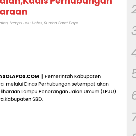
Jalan,Kadis Perhubungan
haraan
alan
,
Lampu Lalu Lintas
,
Sumba Barat Daya
PASOLAPOS.COM
|| Pemerintah Kabupaten
a, melalui Dinas Perhubungan setempat akan
liharaan Lampu Penerangan Jalan Umum (LPJU)
nya,Kabupaten SBD.