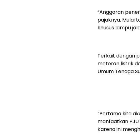
“Anggaran penera
pajaknya. Mulai 
khusus lampu jala
Terkait dengan 
meteran listrik
Umum Tenaga Sury
“Pertama kita a
manfaatkan PJUTS
Karena ini meng