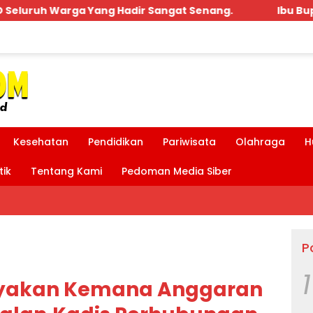
 Sangat Senang.
Ibu Bupati dan Bpk MDT Hadir Aca
Kesehatan
Pendidikan
Pariwisata
Olahraga
H
tik
Tentang Kami
Pedoman Media Siber
P
1
nyakan Kemana Anggaran