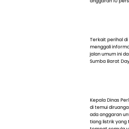
anggaran 10 pers
Terkait perihal 
menggali inform
jalan umum ini d
Sumba Barat Daya
Kepala Dinas Pe
di temui diruang
ada anggaran un
tiang listrik ya
tempat semula y