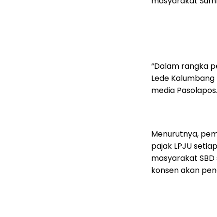
masyarakat Sumb
“Dalam rangka pe
Lede Kalumbang 
media Pasolapos.
Menurutnya, pem
pajak LPJU setia
masyarakat SBD 
konsen akan pene