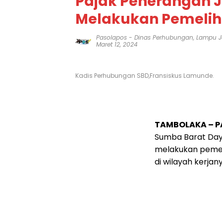
Pajak Penerangan 
Melakukan Pemeli
Pasolapos
-
Dinas Perhubungan
,
Lampu J
Maret 12, 2024
Kadis Perhubungan SBD,Fransiskus Lamunde.
TAMBOLAKA – 
Sumba Barat Day
melakukan peme
di wilayah kerja