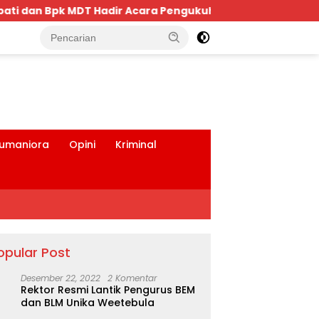
ra Pengukuhan Keluarga Bima Dompu Tingkatkan Silatura
tutup
umaniora
Opini
Kriminal
opular Post
Desember 22, 2022
2 Komentar
Rektor Resmi Lantik Pengurus BEM
dan BLM Unika Weetebula