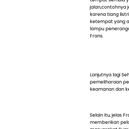
jalan,contohnya 
karena tiang lis
ketempat yang a
lampu peneranga
Frans.
Lanjutnya lagi S
pemeliharaan pe
keamanan dan kes
Selain itu, jelas
memberikan pel