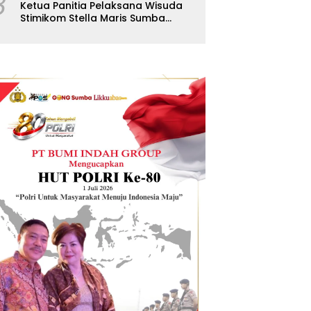
8
Ketua Panitia Pelaksana Wisuda
Stimikom Stella Maris Sumba
Karolus Wulla Rato S.KM.,MM.
Pertegas Batas Pendaftaran
Wisuda