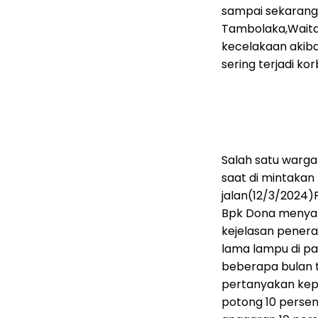
sampai sekarang 
Tambolaka,Waitab
kecelakaan akib
sering terjadi ko
Salah satu warga
saat di mintaka
jalan(12/3/2024)P
Bpk Dona menya
kejelasan penera
lama lampu di pa
beberapa bulan t
pertanyakan kepad
potong 10 perse