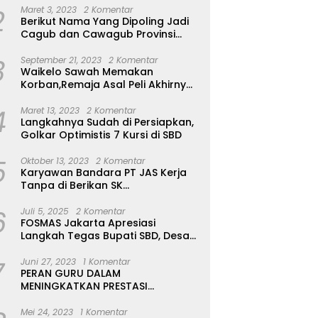
2
Maret 3, 2023
2 Komentar
Berikut Nama Yang Dipoling Jadi
Cagub dan Cawagub Provinsi
NTT, Balon Dari Sumba Belum Ada
3
September 21, 2023
2 Komentar
Waikelo Sawah Memakan
Korban,Remaja Asal Peli Akhirnya
Ditemukan Sudah Tidak Bernyawa
4
Maret 13, 2023
2 Komentar
Langkahnya Sudah di Persiapkan,
Golkar Optimistis 7 Kursi di SBD
5
Oktober 13, 2023
2 Komentar
Karyawan Bandara PT JAS Kerja
Tanpa di Berikan SK
Kontrak,Pengakuan Suruh Tanda
6
Tangan Tanpa di Bacakan Isinya
Juli 5, 2025
2 Komentar
FOSMAS Jakarta Apresiasi
Langkah Tegas Bupati SBD, Desak
Kepala Dinas P & K Dicopot
7
Juni 27, 2023
1 Komentar
PERAN GURU DALAM
MENINGKATKAN PRESTASI
AKADEMIK SISWA
Mei 24, 2023
1 Komentar