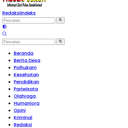
Redaksi
Indeks
Beranda
Berita Desa
Polhukam
Kesehatan
Pendidikan
Pariwisata
Olahraga
Humaniora
Opini
Kriminal
Redaksi