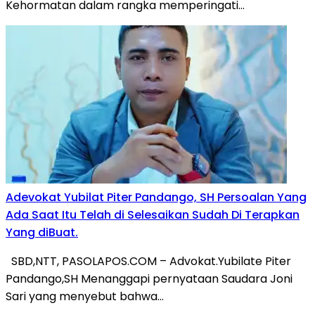
Kehormatan dalam rangka memperingati…
Adevokat Yubilat Piter Pandango, SH Persoalan Yang
Ada Saat Itu Telah di Selesaikan Sudah Di Terapkan
Yang diBuat.
SBD,NTT, PASOLAPOS.COM – Advokat.Yubilate Piter
Pandango,SH Menanggapi pernyataan Saudara Joni
Sari yang menyebut bahwa…