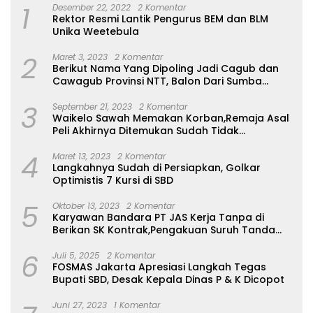
1
Desember 22, 2022
2 Komentar
Rektor Resmi Lantik Pengurus BEM dan BLM
Unika Weetebula
2
Maret 3, 2023
2 Komentar
Berikut Nama Yang Dipoling Jadi Cagub dan
Cawagub Provinsi NTT, Balon Dari Sumba
Belum Ada
3
September 21, 2023
2 Komentar
Waikelo Sawah Memakan Korban,Remaja Asal
Peli Akhirnya Ditemukan Sudah Tidak
Bernyawa
4
Maret 13, 2023
2 Komentar
Langkahnya Sudah di Persiapkan, Golkar
Optimistis 7 Kursi di SBD
5
Oktober 13, 2023
2 Komentar
Karyawan Bandara PT JAS Kerja Tanpa di
Berikan SK Kontrak,Pengakuan Suruh Tanda
Tangan Tanpa di Bacakan Isinya
6
Juli 5, 2025
2 Komentar
FOSMAS Jakarta Apresiasi Langkah Tegas
Bupati SBD, Desak Kepala Dinas P & K Dicopot
Juni 27, 2023
1 Komentar