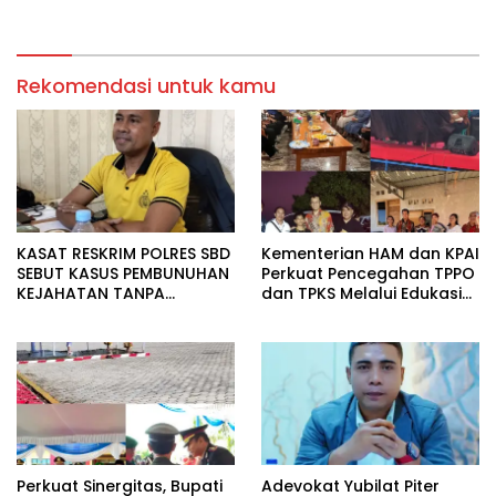
Aktivitas di Lahan yang
Dugaan Salah Tangkap
Belum Selesai Harganya
Rekomendasi untuk kamu
KASAT RESKRIM POLRES SBD
Kementerian HAM dan KPAI
SEBUT KASUS PEMBUNUHAN
Perkuat Pencegahan TPPO
KEJAHATAN TANPA
dan TPKS Melalui Edukasi
TOLERANSI, IMBAL WARGA
Generasi Muda di Sumba.
UTAMAKAN PENDEKATAN
MUSYAWARAH
Perkuat Sinergitas, Bupati
Adevokat Yubilat Piter