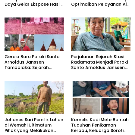
Daya Gelar Ekspose Hasil
Optimalkan Pelayanan Air
Pembaruan Peta Zona Nilai
Bersih di Waijewa Timur
Tanah Tahun 2026
Gereja Baru Paroki Santo
Perjalanan Sejarah Stasi
Arnoldus Janssen
Radamata Menjadi Paroki
Tambolaka: Sejarah
Santo Arnoldus Janssen
Panjang Pembangunan
Tambolaka
Berdasarkan Memori
Kolektif Perjuangan Para
Imam Bersama Para
Tokoh Umat
‎Johanes Sari Pemilik Lahan
Kornelis Kodi Mete Bantah
di Wemahi Ultimatum
Tuduhan Penikaman
Pihak yang Melakukan
Kerbau, Keluarga Soroti