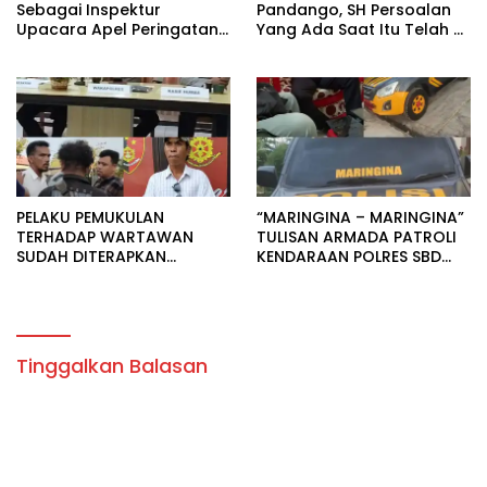
Sebagai Inspektur
Pandango, SH Persoalan
Upacara Apel Peringatan
Yang Ada Saat Itu Telah di
HUT Bhayangkara di
Selesaikan Sudah Di
Porles SBD.
Terapkan Yang diBuat.
PELAKU PEMUKULAN
“MARINGINA – MARINGINA”
TERHADAP WARTAWAN
TULISAN ARMADA PATROLI
SUDAH DITERAPKAN
KENDARAAN POLRES SBD
SEBAGAI TERSANGKA.
MERUPAKN IDENTITAS
BUDAYA.
Tinggalkan Balasan