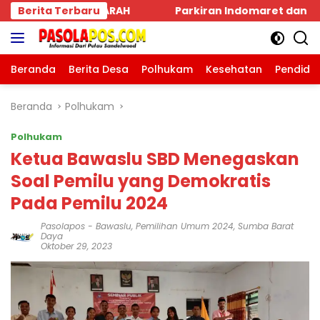
Langsung
ran Indomaret dan Bank BRI SBD Mengancam Keselamatan 
Berita Terbaru
ke
konten
Beranda
Berita Desa
Polhukam
Kesehatan
Pendidi
Beranda
Polhukam
Polhukam
Ketua Bawaslu SBD Menegaskan
Soal Pemilu yang Demokratis
Pada Pemilu 2024
Pasolapos
-
Bawaslu
,
Pemilihan Umum 2024
,
Sumba Barat
Daya
Oktober 29, 2023