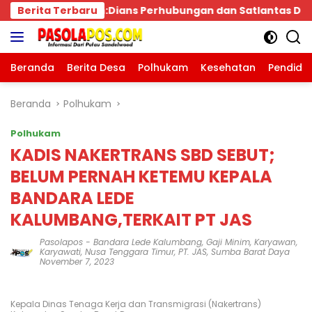
Langsung
Satlantas Didesak Bertindak Tegas!
Berita Terbaru
Bpk.MDT Spon
ke
konten
Beranda
Berita Desa
Polhukam
Kesehatan
Pendidi
Beranda
Polhukam
Polhukam
KADIS NAKERTRANS SBD SEBUT;
BELUM PERNAH KETEMU KEPALA
BANDARA LEDE
KALUMBANG,TERKAIT PT JAS
Pasolapos
-
Bandara Lede Kalumbang
,
Gaji Minim
,
Karyawan
,
Karyawati
,
Nusa Tenggara Timur
,
PT. JAS
,
Sumba Barat Daya
November 7, 2023
Kepala Dinas Tenaga Kerja dan Transmigrasi (Nakertrans)