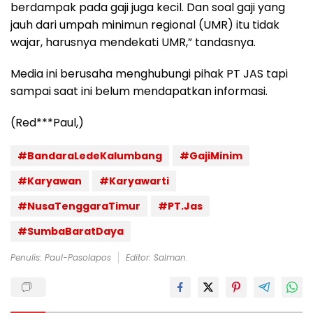
berdampak pada gaji juga kecil. Dan soal gaji yang
jauh dari umpah minimun regional (UMR) itu tidak
wajar, harusnya mendekati UMR,” tandasnya.
Media ini berusaha menghubungi pihak PT JAS tapi
sampai saat ini belum mendapatkan informasi.
(Red***Paul,)
#BandaraLedeKalumbang
#GajiMinim
#Karyawan
#Karyawarti
#NusaTenggaraTimur
#PT.Jas
#SumbaBaratDaya
Penulis: Paul-Pasolapos
Editor: Salman.