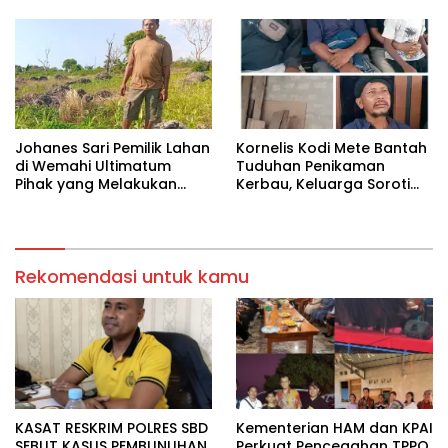
Berdasarkan Memori
Kolektif Perjuangan Para
Imam Bersama Para
Tokoh Umat
‎Johanes Sari Pemilik Lahan
Kornelis Kodi Mete Bantah
di Wemahi Ultimatum
Tuduhan Penikaman
Pihak yang Melakukan
Kerbau, Keluarga Soroti
Aktivitas di Lahan yang
Dugaan Salah Tangkap
Belum Selesai Harganya
Rekomendasi untuk kamu
KASAT RESKRIM POLRES SBD
Kementerian HAM dan KPAI
SEBUT KASUS PEMBUNUHAN
Perkuat Pencegahan TPPO