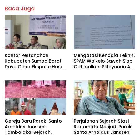
Baca Juga
Kantor Pertanahan
Mengatasi Kendala Teknis,
Kabupaten Sumba Barat
SPAM Waikelo Sawah Siap
Daya Gelar Ekspose Hasil
Optimalkan Pelayanan Air
Pembaruan Peta Zona Nilai
Bersih di Waijewa Timur
Tanah Tahun 2026
Gereja Baru Paroki Santo
Perjalanan Sejarah Stasi
Arnoldus Janssen
Radamata Menjadi Paroki
Tambolaka: Sejarah
Santo Arnoldus Janssen
Panjang Pembangunan
Tambolaka