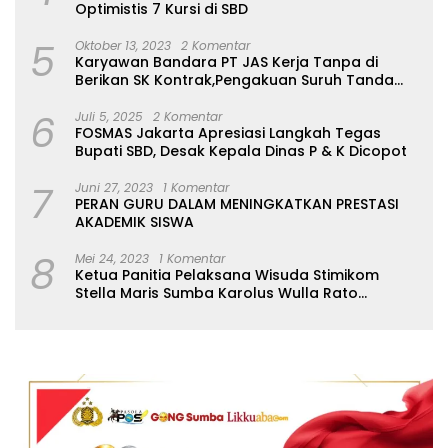
Optimistis 7 Kursi di SBD
5
Oktober 13, 2023
2 Komentar
Karyawan Bandara PT JAS Kerja Tanpa di
Berikan SK Kontrak,Pengakuan Suruh Tanda
Tangan Tanpa di Bacakan Isinya
6
Juli 5, 2025
2 Komentar
FOSMAS Jakarta Apresiasi Langkah Tegas
Bupati SBD, Desak Kepala Dinas P & K Dicopot
7
Juni 27, 2023
1 Komentar
PERAN GURU DALAM MENINGKATKAN PRESTASI
AKADEMIK SISWA
8
Mei 24, 2023
1 Komentar
Ketua Panitia Pelaksana Wisuda Stimikom
Stella Maris Sumba Karolus Wulla Rato
S.KM.,MM. Pertegas Batas Pendaftaran Wisuda