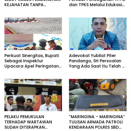
KEJAHATAN TANPA
dan TPKS Melalui Edukasi
TOLERANSI, IMBAL WARGA
Generasi Muda di Sumba.
UTAMAKAN PENDEKATAN
MUSYAWARAH
Perkuat Sinergitas, Bupati
Adevokat Yubilat Piter
Sebagai Inspektur
Pandango, SH Persoalan
Upacara Apel Peringatan
Yang Ada Saat Itu Telah di
HUT Bhayangkara di
Selesaikan Sudah Di
Porles SBD.
Terapkan Yang diBuat.
PELAKU PEMUKULAN
“MARINGINA – MARINGINA”
TERHADAP WARTAWAN
TULISAN ARMADA PATROLI
SUDAH DITERAPKAN
KENDARAAN POLRES SBD