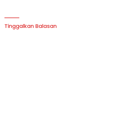
SEBAGAI TERSANGKA.
MERUPAKN IDENTITAS
BUDAYA.
Tinggalkan Balasan