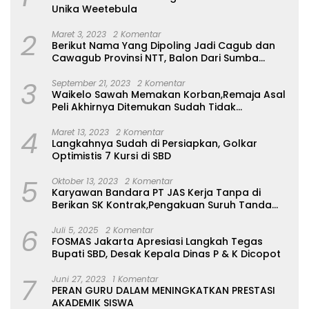
Unika Weetebula
2
Maret 3, 2023
2 Komentar
Berikut Nama Yang Dipoling Jadi Cagub dan
Cawagub Provinsi NTT, Balon Dari Sumba
Belum Ada
3
September 21, 2023
2 Komentar
Waikelo Sawah Memakan Korban,Remaja Asal
Peli Akhirnya Ditemukan Sudah Tidak
Bernyawa
4
Maret 13, 2023
2 Komentar
Langkahnya Sudah di Persiapkan, Golkar
Optimistis 7 Kursi di SBD
5
Oktober 13, 2023
2 Komentar
Karyawan Bandara PT JAS Kerja Tanpa di
Berikan SK Kontrak,Pengakuan Suruh Tanda
Tangan Tanpa di Bacakan Isinya
6
Juli 5, 2025
2 Komentar
FOSMAS Jakarta Apresiasi Langkah Tegas
Bupati SBD, Desak Kepala Dinas P & K Dicopot
7
Juni 27, 2023
1 Komentar
PERAN GURU DALAM MENINGKATKAN PRESTASI
AKADEMIK SISWA