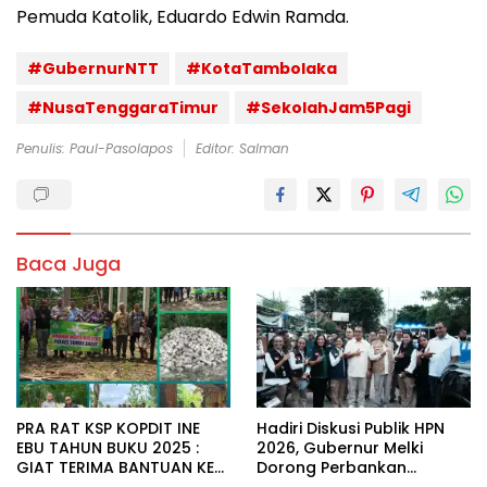
Pemuda Katolik, Eduardo Edwin Ramda.
#GubernurNTT
#KotaTambolaka
#NusaTenggaraTimur
#SekolahJam5Pagi
Penulis: Paul-Pasolapos
Editor: Salman
Baca Juga
PRA RAT KSP KOPDIT INE
Hadiri Diskusi Publik HPN
EBU TAHUN BUKU 2025 :
2026, Gubernur Melki
GIAT TERIMA BANTUAN KE
Dorong Perbankan
STASI-STASI
Perkuat Akses KUR bagi