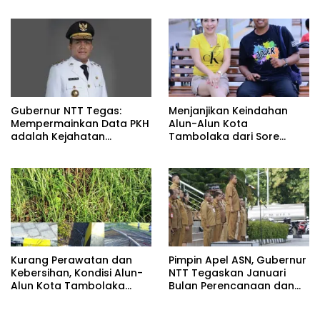
UMKM NTT
Gubernur NTT Tegas:
Menjanjikan Keindahan
Mempermainkan Data PKH
Alun-Alun Kota
adalah Kejahatan
Tambolaka dari Sore
Kemanusiaan
hingga Malam,
Masyarakat Gembira Miliki
Ruang Olahraga dan
Rekreasi
Kurang Perawatan dan
Pimpin Apel ASN, Gubernur
Kebersihan, Kondisi Alun-
NTT Tegaskan Januari
Alun Kota Tambolaka
Bulan Perencanaan dan
Disorot Publik
Disiplin Kerja