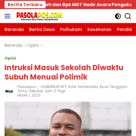
Langsung
 dan Bpk MDT Hadir Acara Pengukuhan Keluarga Bima Domp
Berita Terbaru
ke
konten
Beranda
Berita Desa
Polhukam
Kesehatan
Pendidi
Beranda
Opini
Opini
Intruksi Masuk Sekolah Diwaktu
Subuh Menuai Polimik
Pasolapos
-
GUBERNUR NTT
,
Kota Tambolaka
,
Nusa Tenggara
Timur
,
Sekolah Jam 5 Pagi
Maret 1, 2023