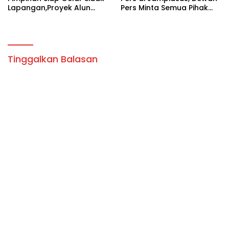
Lapangan,Proyek Alun
Pers Minta Semua Pihak
Alun Tambolaka.
Hormati Kerja Jurnalistik
Tinggalkan Balasan