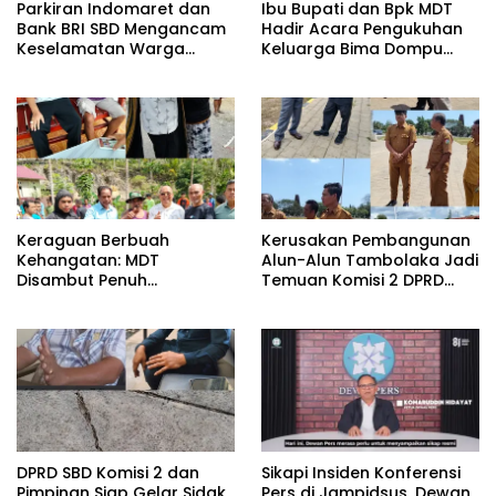
Parkiran Indomaret dan
Ibu Bupati dan Bpk MDT
Bank BRI SBD Mengancam
Hadir Acara Pengukuhan
Keselamatan Warga
Keluarga Bima Dompu
Dalam Perjalanan Akan
Tingkatkan
Makan Korban:Dians
Silaturahmi,Digelar di
Perhubungan dan
Gedung Fortuna
Satlantas Didesak
Radamata.
Bertindak Tegas!
Keraguan Berbuah
Kerusakan Pembangunan
Kehangatan: MDT
Alun-Alun Tambolaka Jadi
Disambut Penuh
Temuan Komisi 2 DPRD
Kekeluargaan Saat
SBD, Kadis PU Siap Perbaiki.
Silaturahmi ke Tokoh
Kecamatan Palla, Ama
Aris Weekaredi
DPRD SBD Komisi 2 dan
Sikapi Insiden Konferensi
Pimpinan Siap Gelar Sidak
Pers di Jampidsus, Dewan