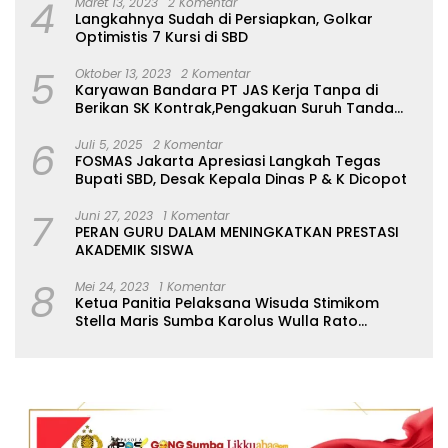
4
Maret 13, 2023
2 Komentar
Langkahnya Sudah di Persiapkan, Golkar
Optimistis 7 Kursi di SBD
5
Oktober 13, 2023
2 Komentar
Karyawan Bandara PT JAS Kerja Tanpa di
Berikan SK Kontrak,Pengakuan Suruh Tanda
Tangan Tanpa di Bacakan Isinya
6
Juli 5, 2025
2 Komentar
FOSMAS Jakarta Apresiasi Langkah Tegas
Bupati SBD, Desak Kepala Dinas P & K Dicopot
7
Juni 27, 2023
1 Komentar
PERAN GURU DALAM MENINGKATKAN PRESTASI
AKADEMIK SISWA
8
Mei 24, 2023
1 Komentar
Ketua Panitia Pelaksana Wisuda Stimikom
Stella Maris Sumba Karolus Wulla Rato
S.KM.,MM. Pertegas Batas Pendaftaran Wisuda