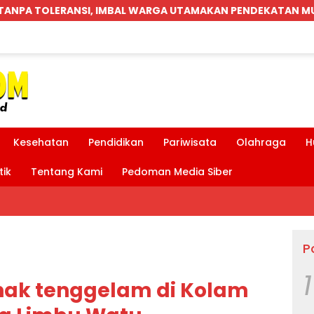
KAN PENDEKATAN MUSYAWARAH
Parkiran Indomaret 
Kesehatan
Pendidikan
Pariwisata
Olahraga
H
tik
Tentang Kami
Pedoman Media Siber
P
1
nak tenggelam di Kolam