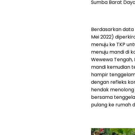
Sumba Barat Daya
Berdasarkan data 
Mei 2022) diperki
menuju ke TKP unt
menuju mandi di k
Wewewa Tengah, Ka
mandi kemudian te
hampir tenggelam 
dengan refleks k
hendak menolong 
bersama tenggelam
pulang ke rumah d