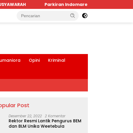
dan Bank BRI SBD Mengancam Keselamatan Warga Dalam Pe
tutup
umaniora
Opini
Kriminal
opular Post
Desember 22, 2022
2 Komentar
Rektor Resmi Lantik Pengurus BEM
dan BLM Unika Weetebula