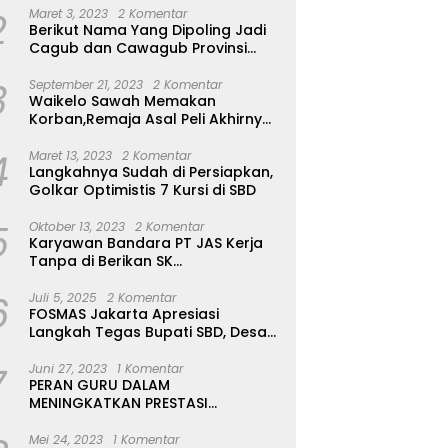
2
Maret 3, 2023
2 Komentar
Berikut Nama Yang Dipoling Jadi
Cagub dan Cawagub Provinsi
NTT, Balon Dari Sumba Belum Ada
3
September 21, 2023
2 Komentar
Waikelo Sawah Memakan
Korban,Remaja Asal Peli Akhirnya
Ditemukan Sudah Tidak Bernyawa
4
Maret 13, 2023
2 Komentar
Langkahnya Sudah di Persiapkan,
Golkar Optimistis 7 Kursi di SBD
5
Oktober 13, 2023
2 Komentar
Karyawan Bandara PT JAS Kerja
Tanpa di Berikan SK
Kontrak,Pengakuan Suruh Tanda
6
Tangan Tanpa di Bacakan Isinya
Juli 5, 2025
2 Komentar
FOSMAS Jakarta Apresiasi
Langkah Tegas Bupati SBD, Desak
Kepala Dinas P & K Dicopot
7
Juni 27, 2023
1 Komentar
PERAN GURU DALAM
MENINGKATKAN PRESTASI
AKADEMIK SISWA
Mei 24, 2023
1 Komentar