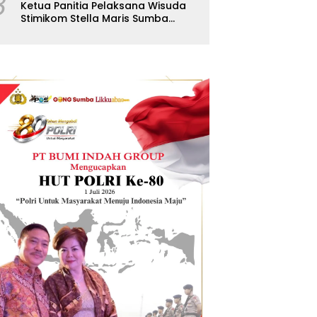
8
Ketua Panitia Pelaksana Wisuda
Stimikom Stella Maris Sumba
Karolus Wulla Rato S.KM.,MM.
Pertegas Batas Pendaftaran
Wisuda