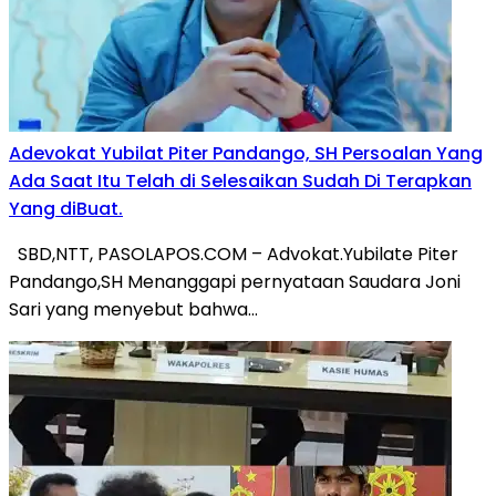
Adevokat Yubilat Piter Pandango, SH Persoalan Yang
Ada Saat Itu Telah di Selesaikan Sudah Di Terapkan
Yang diBuat.
SBD,NTT, PASOLAPOS.COM – Advokat.Yubilate Piter
Pandango,SH Menanggapi pernyataan Saudara Joni
Sari yang menyebut bahwa…