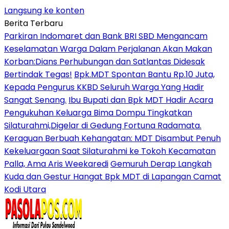
Langsung ke konten
Berita Terbaru
Parkiran Indomaret dan Bank BRI SBD Mengancam
Keselamatan Warga Dalam Perjalanan Akan Makan
Korban:Dians Perhubungan dan Satlantas Didesak
Bertindak Tegas!
Bpk.MDT Spontan Bantu Rp.10 Juta,
Kepada Pengurus KKBD Seluruh Warga Yang Hadir
Sangat Senang.
Ibu Bupati dan Bpk MDT Hadir Acara
Pengukuhan Keluarga Bima Dompu Tingkatkan
Silaturahmi,Digelar di Gedung Fortuna Radamata.
Keraguan Berbuah Kehangatan: MDT Disambut Penuh
Kekeluargaan Saat Silaturahmi ke Tokoh Kecamatan
Palla, Ama Aris Weekaredi
Gemuruh Derap Langkah
Kuda dan Gestur Hangat Bpk MDT di Lapangan Camat
Kodi Utara