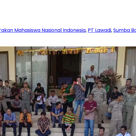
akan Mahasiswa Nasional Indonesia
,
PT Lawadi
,
Sumba Ba