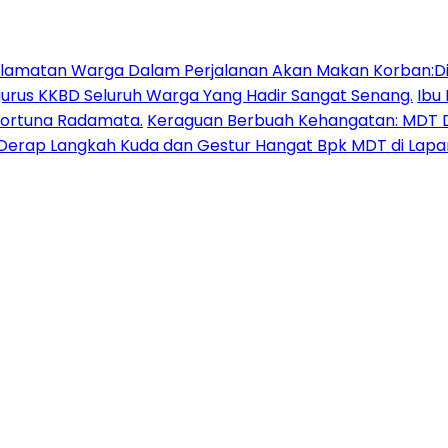
lamatan Warga Dalam Perjalanan Akan Makan Korban:Dia
urus KKBD Seluruh Warga Yang Hadir Sangat Senang.
Ibu
Fortuna Radamata.
Keraguan Berbuah Kehangatan: MDT D
erap Langkah Kuda dan Gestur Hangat Bpk MDT di Lapa