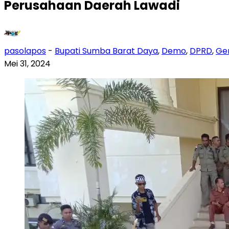
Perusahaan Daerah Lawadi
pasolapos
-
Bupati Sumba Barat Daya
,
Demo
,
DPRD
,
Ger
Mei 31, 2024