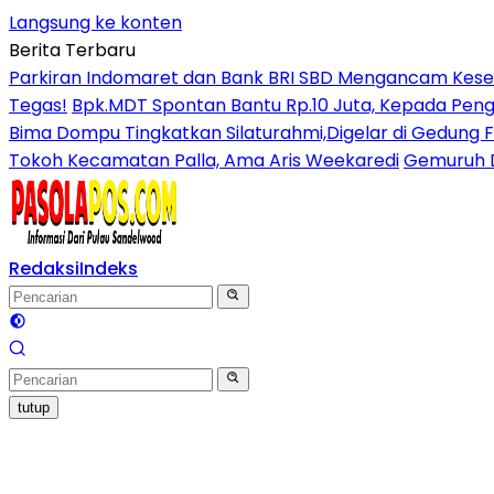
Langsung ke konten
Berita Terbaru
Parkiran Indomaret dan Bank BRI SBD Mengancam Kese
Tegas!
Bpk.MDT Spontan Bantu Rp.10 Juta, Kepada Peng
Bima Dompu Tingkatkan Silaturahmi,Digelar di Gedung 
Tokoh Kecamatan Palla, Ama Aris Weekaredi
Gemuruh D
Redaksi
Indeks
tutup