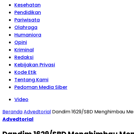
Kesehatan
Pendidikan
Pariwisata
Olahraga
Humaniora
Opini
Kriminal
Redaksi
Kebijakan Privasi
Kode Etik
Tentang Kami
Pedoman Media Siber
Video
Beranda
Advedtorial
Dandim 1629/SBD Menghimbau Men
Advedtorial