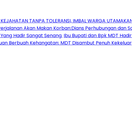
N KEJAHATAN TANPA TOLERANSI, IMBAL WARGA UTAMAK
jalanan Akan Makan Korban:Dians Perhubungan dan Sat
 Yang Hadir Sangat Senang.
Ibu Bupati dan Bpk MDT Had
uan Berbuah Kehangatan: MDT Disambut Penuh Kekeluarg