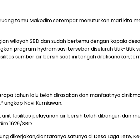
diruang tamu Makodim setempat menuturkan mari kita 
an wilayah SBD dan sudah bertemu dengan kapala desa
angkan program hydramisasi tersebar diseluruh titik-titi
itas sumber air bersih saat ini tengah dilaksanakan,te
pa tahun lalu telah dirasakan dan manfaatnya dinikmat
,” ungkap Novi Kurniawan.
t unit fasilitas pelayanan air bersih telah dibangun da
dim 1629/SBD.
angsung dikerjakan,diantaranya satunya di Desa Laga Le