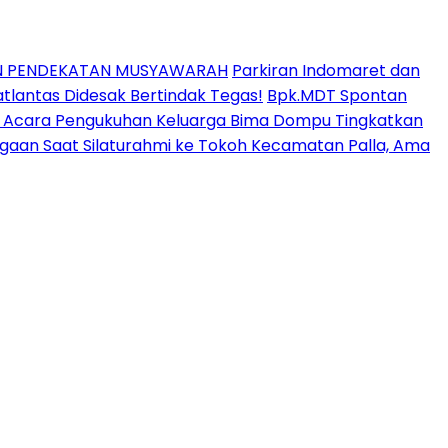
AN PENDEKATAN MUSYAWARAH
Parkiran Indomaret dan
lantas Didesak Bertindak Tegas!
Bpk.MDT Spontan
ir Acara Pengukuhan Keluarga Bima Dompu Tingkatkan
aan Saat Silaturahmi ke Tokoh Kecamatan Palla, Ama