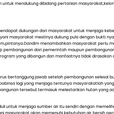
 untuk mendukung dibidang pertanian masyarakat,kelomp
endapat dukungan dari masyarakat untuk menjaga keber
ayani masyarakat mestinya dukung pula dengan bukti ny
um,pintanya.Dandim menambahkan masyarakat perlu me
dap pembangunan dari pemerintah maupun pembangunan a
ogram yang dibangun dan manfaatnya tidak dirasakan ole
 harus bertanggung jawab setelah pembangunan selesai
n babinsa lagi yang menjaga tentunya masyarakatlah y
bangunan tersebut.termasuk melestarikan hutan yang ada d
 untuk menjaga sumber air itu sendiri dengan memeliha
ni masyarakat akan memenuhi kebutuhan air bersih per