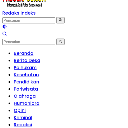
Redaksi
Indeks
Beranda
Berita Desa
Polhukam
Kesehatan
Pendidikan
Pariwisata
Olahraga
Humaniora
Opini
Kriminal
Redaksi