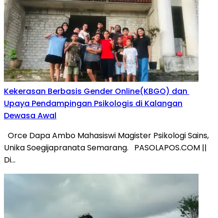
Kekerasan Berbasis Gender Online(KBGO) dan
Upaya Pendampingan Psikologis di Kalangan
Dewasa Awal
Orce Dapa Ambo Mahasiswi Magister Psikologi Sains,
Unika Soegijapranata Semarang. PASOLAPOS.COM ||
Di…