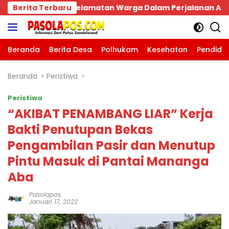
Langsung
 Dalam Perjalanan Akan Makan Korban:Dians Perhubungan
Berita Terbaru
ke
konten
Beranda
Berita Desa
Polhukam
Kesehatan
Pendidi
Beranda
Peristiwa
Peristiwa
“AKIBAT PENAMBANG LIAR” Kerja
Bakti Penutupan Bekas
Pengambilan Pasir dan Menutup
Pintu Masuk di Pantai Mananga
Aba
Pasolapos
Januari 17, 2022