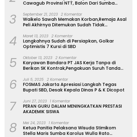
Cawagub Provinsi NTT, Balon Dari Sumba
Belum Ada
3
September 21, 2023
2 Komentar
Waikelo Sawah Memakan Korban,Remaja Asal
Peli Akhirnya Ditemukan Sudah Tidak
Bernyawa
4
Maret 13, 2023
2 Komentar
Langkahnya Sudah di Persiapkan, Golkar
Optimistis 7 Kursi di SBD
5
Oktober 13, 2023
2 Komentar
Karyawan Bandara PT JAS Kerja Tanpa di
Berikan SK Kontrak,Pengakuan Suruh Tanda
Tangan Tanpa di Bacakan Isinya
6
Juli 5, 2025
2 Komentar
FOSMAS Jakarta Apresiasi Langkah Tegas
Bupati SBD, Desak Kepala Dinas P & K Dicopot
7
Juni 27, 2023
1 Komentar
PERAN GURU DALAM MENINGKATKAN PRESTASI
AKADEMIK SISWA
8
Mei 24, 2023
1 Komentar
Ketua Panitia Pelaksana Wisuda Stimikom
Stella Maris Sumba Karolus Wulla Rato