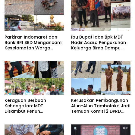
Parkiran Indomaret dan
Ibu Bupati dan Bpk MDT
Bank BRI SBD Mengancam
Hadir Acara Pengukuhan
Keselamatan Warga
Keluarga Bima Dompu
Dalam Perjalanan Akan
Tingkatkan
Makan Korban:Dians
Silaturahmi,Digelar di
Perhubungan dan
Gedung Fortuna
Satlantas Didesak
Radamata.
Bertindak Tegas!
Keraguan Berbuah
Kerusakan Pembangunan
Kehangatan: MDT
Alun-Alun Tambolaka Jadi
Disambut Penuh
Temuan Komisi 2 DPRD
Kekeluargaan Saat
SBD, Kadis PU Siap Perbaiki.
Silaturahmi ke Tokoh
Kecamatan Palla, Ama
Aris Weekaredi