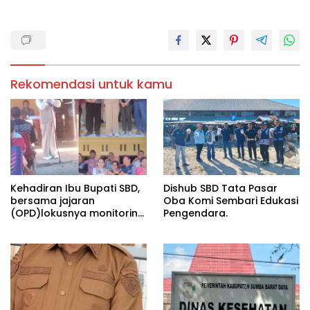
Rekomendasi untuk kamu
Kehadiran Ibu Bupati SBD,
Dishub SBD Tata Pasar
bersama jajaran
Oba Komi Sembari Edukasi
(OPD)lokusnya monitoring
Pengendara.
dan evaluasi stunting di
posyandu Waipahanduk
desa Waimaringi
Kecamatan Kodibalagha.
Pasolapos.Com==Acara
yang berlangsung pada
jumat 24/07/2026 di desa