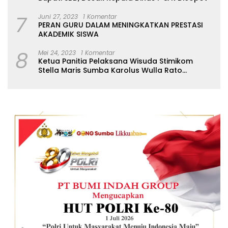
mengenai mandeknya
honor tenaga paruh
7
Juni 27, 2023
1 Komentar
waktu serta rumor
PERAN GURU DALAM MENINGKATKAN PRESTASI
pemotongan Gaji ke-13. ​
AKADEMIK SISWA
Masyarakat dan para
pegawai berharap pihak
8
Mei 24, 2023
1 Komentar
inspektorat atau lembaga
Ketua Panitia Pelaksana Wisuda Stimikom
pengawas daerah segera
Stella Maris Sumba Karolus Wulla Rato
turun tangan untuk
S.KM.,MM. Pertegas Batas Pendaftaran Wisuda
melakukan audit atau
investigasi mendalam,
guna meluruskan simpang
siur informasi ini agar
pelayanan publik di sektor
kesehatan tidak
terganggu. (Redaksi)