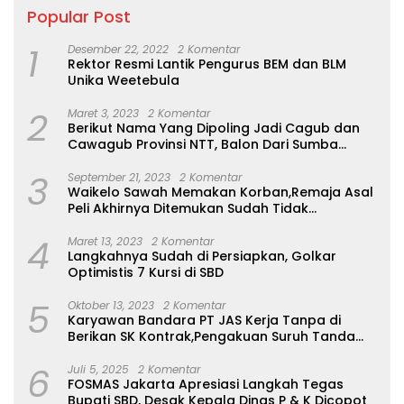
alasan di balik dugaan
adakan kegiatan stunting
Popular Post
pemotongan tersebut.
Ketidakpastian ini memicu
1
Desember 22, 2022
2 Komentar
spekulasi negatif dan
Rektor Resmi Lantik Pengurus BEM dan BLM
keresahan di lingkungan
Unika Weetebula
kerja Dinas Kesehatan. ​
Tenaga Paruh Waktu
2
Maret 3, 2023
2 Komentar
Menjerit Belum Gajian ​
Berikut Nama Yang Dipoling Jadi Cagub dan
Menunggu Klarifikasi
Cawagub Provinsi NTT, Balon Dari Sumba
Resmi Pihak Dinas
Belum Ada
Kesehatan Sumba Barat
3
September 21, 2023
2 Komentar
Daya ​Terkait dua isu
Waikelo Sawah Memakan Korban,Remaja Asal
krusial ini, tim redaksi telah
Peli Akhirnya Ditemukan Sudah Tidak
berupaya melakukan
Bernyawa
konfirmasi kepada Kepala
4
Maret 13, 2023
2 Komentar
Dinas Kesehatan maupun
Langkahnya Sudah di Persiapkan, Golkar
pejabat berwenang
Optimistis 7 Kursi di SBD
setempat belum
bertemu,bahkan di
5
Oktober 13, 2023
2 Komentar
hubungi via Telpon tidak
Karyawan Bandara PT JAS Kerja Tanpa di
tersambung . Namun,
Berikan SK Kontrak,Pengakuan Suruh Tanda
hingga saat ini pihak dinas
Tangan Tanpa di Bacakan Isinya
terkait masih irit bicara
6
Juli 5, 2025
2 Komentar
dan belum memberikan
FOSMAS Jakarta Apresiasi Langkah Tegas
jawaban pasti atau rincian
Bupati SBD, Desak Kepala Dinas P & K Dicopot