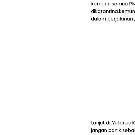
kemarin semua PMI
dikarantina,kemun
dalam perjalanan ,
Lanjut dr.Yulianu
jangan panik sebab