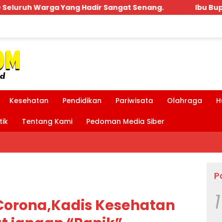
ang.
Ibu Bupati dan Bpk MDT Hadir Acara Penguku
Kesehatan
Pendidikan
Pariwisata
Olahraga
H
tik
Tentang Kami
Pedoman Media Siber
P
1
 Corona,Kadis Kesehatan