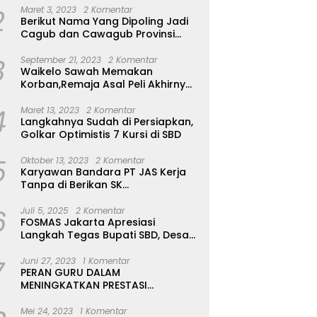
2
Maret 3, 2023
2 Komentar
Berikut Nama Yang Dipoling Jadi
Cagub dan Cawagub Provinsi
NTT, Balon Dari Sumba Belum Ada
3
September 21, 2023
2 Komentar
Waikelo Sawah Memakan
Korban,Remaja Asal Peli Akhirnya
Ditemukan Sudah Tidak Bernyawa
4
Maret 13, 2023
2 Komentar
Langkahnya Sudah di Persiapkan,
Golkar Optimistis 7 Kursi di SBD
5
Oktober 13, 2023
2 Komentar
Karyawan Bandara PT JAS Kerja
Tanpa di Berikan SK
Kontrak,Pengakuan Suruh Tanda
6
Tangan Tanpa di Bacakan Isinya
Juli 5, 2025
2 Komentar
FOSMAS Jakarta Apresiasi
Langkah Tegas Bupati SBD, Desak
Kepala Dinas P & K Dicopot
7
Juni 27, 2023
1 Komentar
PERAN GURU DALAM
MENINGKATKAN PRESTASI
AKADEMIK SISWA
Mei 24, 2023
1 Komentar