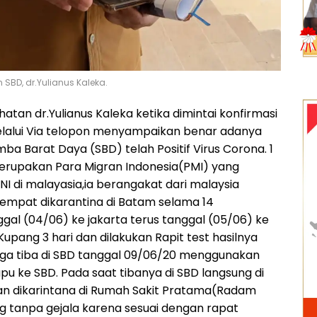
SBD, dr.Yulianus Kaleka.
atan dr.Yulianus Kaleka ketika dimintai konfirmasi
elalui Via telopon menyampaikan benar adanya
a Barat Daya (SBD) telah Positif Virus Corona. 1
 merupakan Para Migran Indonesia(PMI) yang
I di malayasia,ia berangakat dari malaysia
sempat dikarantina di Batam selama 14
gal (04/06) ke jakarta terus tanggal (05/06) ke
upang 3 hari dan dilakukan Rapit test hasilnya
gga tiba di SBD tanggal 09/06/20 menggunakan
pu ke SBD. Pada saat tibanya di SBD langsung di
an dikarintana di Rumah Sakit Pratama(Radam
g tanpa gejala karena sesuai dengan rapat