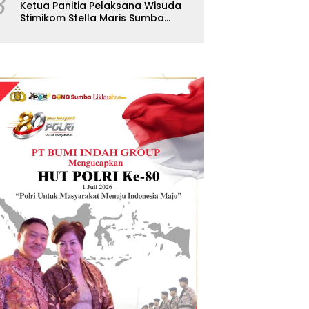
8
Ketua Panitia Pelaksana Wisuda
Stimikom Stella Maris Sumba
Karolus Wulla Rato S.KM.,MM.
Pertegas Batas Pendaftaran
Wisuda