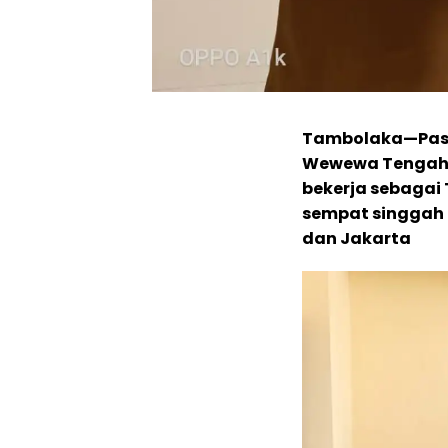
Tambolaka—Pasol
Wewewa Tengah,P
bekerja sebagai 
sempat singgah
dan Jakarta