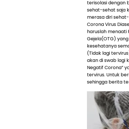
terisolasi dengan 
sehat-sehat saja
merasa diri sehat
Corona Virus Dias
haruslah menaati
Gejela(OTG) yang
kesehatanya sema
(Tidak lagi terviru
akan di swab lagi
Negatif Corona” ya
tervirus. Untuk be
sehingga berita te