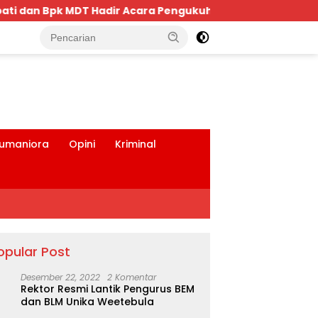
han Keluarga Bima Dompu Tingkatkan Silaturahmi,Digelar
tutup
umaniora
Opini
Kriminal
opular Post
Desember 22, 2022
2 Komentar
Rektor Resmi Lantik Pengurus BEM
dan BLM Unika Weetebula